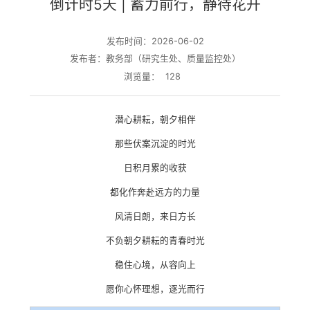
倒计时5天 | 蓄力前行，静待花开
发布时间：2026-06-02
发布者：教务部（研究生处、质量监控处）
浏览量：
128
潜心耕耘，朝夕相伴
那些伏案沉淀的时光
日积月累的收获
都化作奔赴远方的力量
风清日朗，来日方长
不负朝夕耕耘的青春时光
稳住心境，从容向上
愿你心怀理想，逐光而行